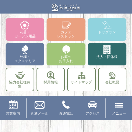
花苗・
カフェ
ドッグラン
ガーデン用品
レストラン
外構・
お庭の
法人・団体様
エクステリア
お手入れ
協力会社様募
採用情報
サイトマップ
会社概要
集
営業案内
直通メール
直通電話
アクセス
メニュー