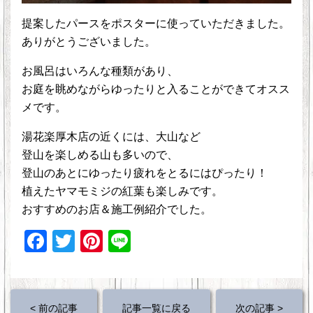
提案したパースをポスターに使っていただきました。
ありがとうございました。
お風呂はいろんな種類があり、
お庭を眺めながらゆったりと入ることができてオスス
メです。
湯花楽厚木店の近くには、大山など
登山を楽しめる山も多いので、
登山のあとにゆったり疲れをとるにはぴったり！
植えたヤマモミジの紅葉も楽しみです。
おすすめのお店＆施工例紹介でした。
F
T
Pi
Li
a
wi
nt
n
c
tt
er
e
e
er
e
< 前の記事
記事一覧に戻る
次の記事 >