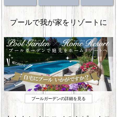
b
st
o
プールで我が家をリゾートに
o
k
プールガーデンの詳細を見る