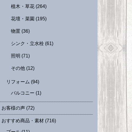
植木・草花
(264)
花壇・菜園
(195)
物置
(36)
シンク・立水栓
(61)
照明
(71)
その他
(12)
リフォーム
(94)
バルコニー
(1)
お客様の声
(72)
おすすめ商品・素材
(716)
プール
(11)