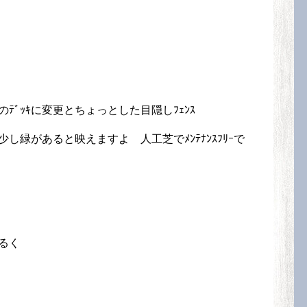
ﾌﾘｰのﾃﾞｯｷに変更とちょっとした目隠しﾌｪﾝｽ
緑があると映えますよ 人工芝でﾒﾝﾃﾅﾝｽﾌﾘｰで
明るく