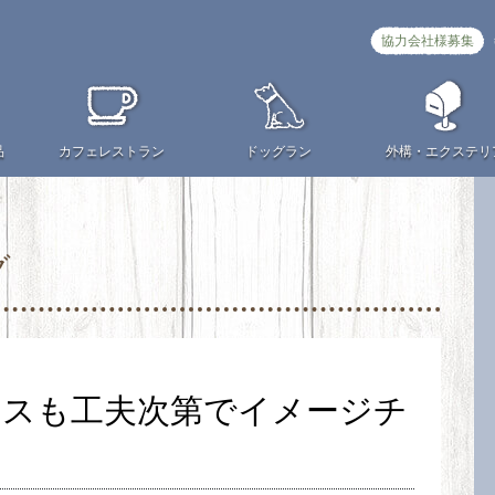
協力会社様募集
品
カフェ
レストラン
ドッグラン
外構・
エクステリ
グ
ンスも工夫次第でイメージチ