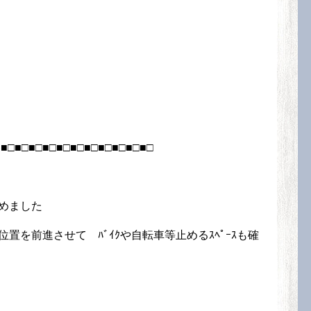
□■□■□■□■□■□■□■□■□■□■□
きめました
を前進させて ﾊﾞｲｸや自転車等止めるｽﾍﾟｰｽも確