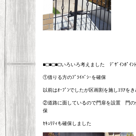
■□■□■□いろいろ考えました ﾃﾞｻﾞｲﾝﾎﾟｲﾝﾄ■
①借りる方のﾌﾟﾗｲﾊﾞｼｰを確保
以前はｵｰﾌﾟﾝでしたが区画割を施しｴﾘｱを
②道路に面しているので門扉を設置 門の位置
保
ｾｷｭﾘﾃｨも確保しました