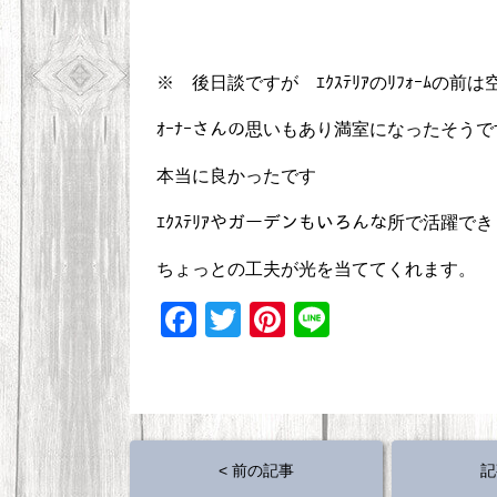
※ 後日談ですが ｴｸｽﾃﾘｱのﾘﾌｫｰﾑの
ｵｰﾅｰさんの思いもあり満室になったそうで
本当に良かったです
ｴｸｽﾃﾘｱやガーデンもいろんな所で活躍で
ちょっとの工夫が光を当ててくれます。
F
T
Pi
Li
a
wi
nt
n
c
tt
er
e
e
er
e
b
st
< 前の記事
記