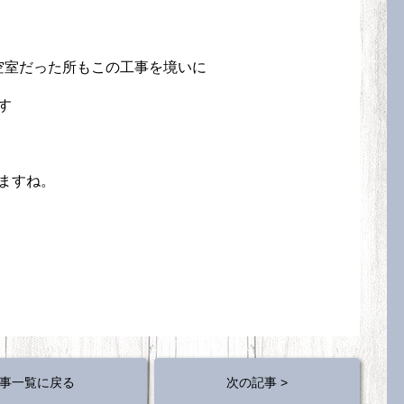
前は空室だった所もこの工事を境いに
す
きますね。
事一覧に戻る
次の記事 >