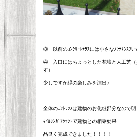
③ 以前のｺﾝｸﾘｰﾄﾃﾗｽには小さなﾒﾝﾃﾅﾝｽ
④ 入口にはちょっとした花壇と人工芝（少し
す）
少しですが緑の楽しみを演出♪
全体のｴﾝﾄﾗﾝｽは建物のお化粧部分なので
ﾀｲﾙﾚﾝｶﾞｱｸｾﾝﾄで建物との相乗効果
品良く完成できました！！！！