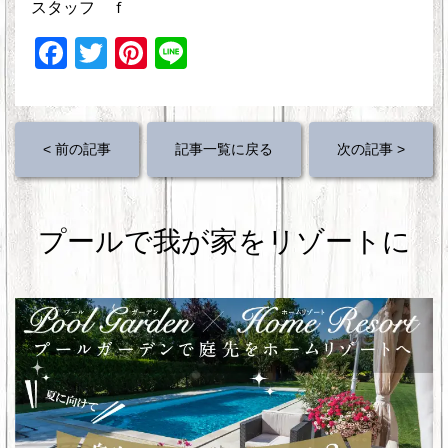
スタッフ ｆ
F
T
Pi
Li
a
wi
nt
n
c
tt
er
e
e
er
e
< 前の記事
記事一覧に戻る
次の記事 >
b
st
o
プールで我が家をリゾートに
o
k