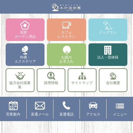
花苗・
カフェ
ドッグラン
ガーデン用品
レストラン
外構・
お庭の
法人・団体様
エクステリア
お手入れ
協力会社様募
採用情報
サイトマップ
会社概要
集
営業案内
直通メール
直通電話
アクセス
メニュー