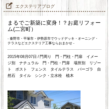
エクステリアブログ
まるでご新築に変身！？お庭リフォー
ム(二宮町）
- 秦野市・平塚市・伊勢原市でウッドデッキ・オーニング・
テラスなどエクステリア工事ならおまかせ -
2015年08月07日 /
門周り
門・門柱・門扉
イメー
ジ別
ナチュラル
門・門柱・門扉
場所別
リゾー
ト
ポスト
フェンス
タイルテラス
パーゴラ
自
然石
タイル
シンク・立水栓
植木