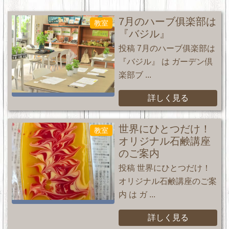
7月のハーブ俱楽部は
教室
『バジル』
投稿 7月のハーブ俱楽部は
『バジル』 は ガーデン倶
楽部ブ ...
詳しく見る
世界にひとつだけ！
教室
オリジナル石鹸講座
のご案内
投稿 世界にひとつだけ！
オリジナル石鹸講座のご案
内 は ガ ...
詳しく見る