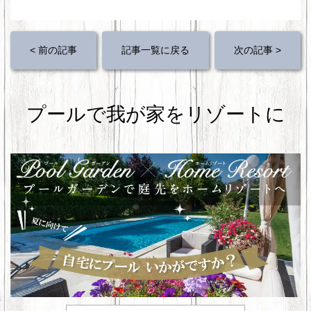
a
wi
nt
n
c
tt
er
e
e
er
e
< 前の記事
記事一覧に戻る
次の記事 >
b
st
o
プールで我が家をリゾートに
o
k