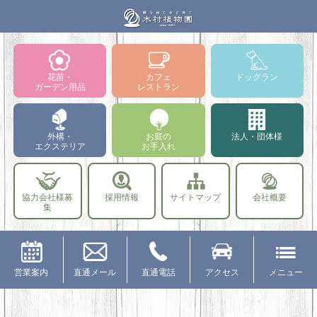
花苗・
カフェ
ドッグラン
ガーデン用品
レストラン
外構・
お庭の
法人・団体様
エクステリア
お手入れ
協力会社様募
採用情報
サイトマップ
会社概要
集
営業案内
直通メール
直通電話
アクセス
メニュー