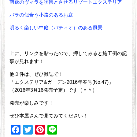
南欧のヴィラを彷彿とさせるリゾートエクステリア
バラの似合う小路のあるお庭
明るく楽しい中庭（パティオ）のある風景
上に、リンクを貼ったので、押してみると施工例の記
事が見れます！
他２件は、ぜひ雑誌で！
「エクステリア&ガーデン2016年春号(No.47)」
（2016年3月16発売予定）です（＾＾）
発売が楽しみです！
ぜひ本屋さんで見てみてください！
F
T
Pi
Li