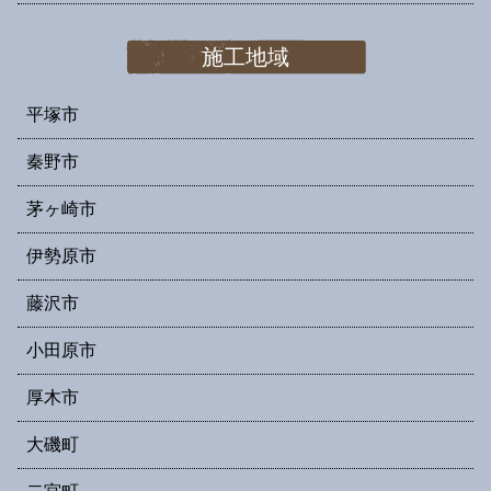
施工地域
平塚市
秦野市
茅ヶ崎市
伊勢原市
藤沢市
小田原市
厚木市
大磯町