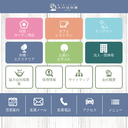
花苗・
カフェ
ドッグラン
ガーデン用品
レストラン
外構・
お庭の
法人・団体様
エクステリア
お手入れ
協力会社様募
採用情報
サイトマップ
会社概要
集
営業案内
直通メール
直通電話
アクセス
メニュー