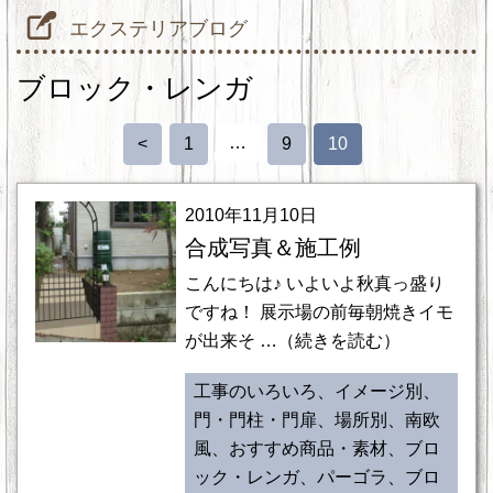
エクステリアブログ
ブロック・レンガ
…
<
1
9
10
2010年11月10日
合成写真＆施工例
こんにちは♪ いよいよ秋真っ盛り
ですね！ 展示場の前毎朝焼きイモ
が出来そ …（続きを読む）
工事のいろいろ、イメージ別、
門・門柱・門扉、場所別、南欧
風、おすすめ商品・素材、ブロ
ック・レンガ、パーゴラ、ブロ