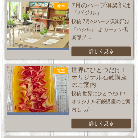
7月のハーブ俱楽部は
教室
『バジル』
投稿 7月のハーブ俱楽部は
『バジル』 は ガーデン倶
楽部ブ ...
詳しく見る
世界にひとつだけ！
教室
オリジナル石鹸講座
のご案内
投稿 世界にひとつだけ！
オリジナル石鹸講座のご案
内 は ガ ...
詳しく見る