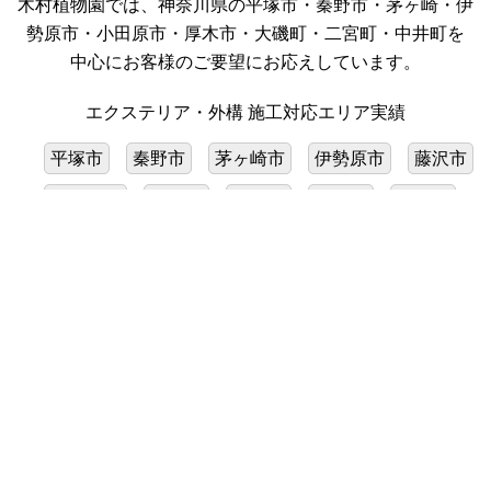
木村植物園では、神奈川県の平塚市・秦野市・茅ヶ崎・伊
勢原市・小田原市・厚木市・大磯町・二宮町・中井町を
中心にお客様のご要望にお応えしています。
エクステリア・外構 施工対応エリア実績
平塚市
秦野市
茅ヶ崎市
伊勢原市
藤沢市
小田原市
厚木市
大磯町
二宮町
中井町
熱海市(プール施工のみ)
鎌倉市(プール施工のみ)
逗子市（プール施工のみ）
葉山町（プール施工のみ）
@ 1999 kimura241