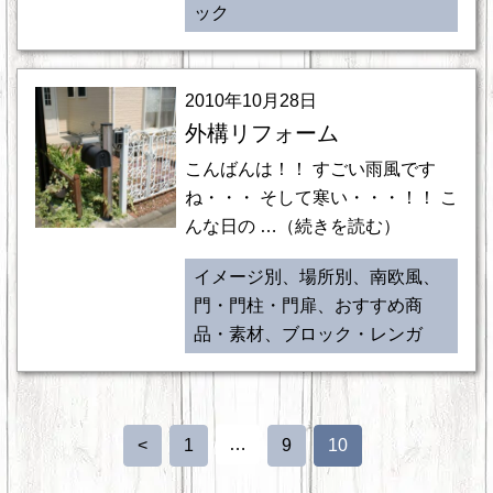
ック
2010年10月28日
外構リフォーム
こんばんは！！ すごい雨風です
ね・・・ そして寒い・・・！！ こ
んな日の …（続きを読む）
イメージ別、場所別、南欧風、
門・門柱・門扉、おすすめ商
品・素材、ブロック・レンガ
…
<
1
9
10