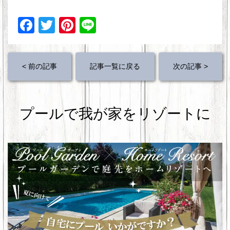
F
T
Pi
Li
a
wi
nt
n
c
tt
er
e
< 前の記事
記事一覧に戻る
次の記事 >
e
er
e
b
st
o
プールで我が家をリゾートに
o
k