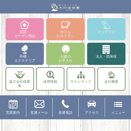
花苗・
カフェ
ドッグラン
ガーデン用品
レストラン
外構・
お庭の
法人・団体様
エクステリア
お手入れ
協力会社様募
採用情報
サイトマップ
会社概要
集
営業案内
直通メール
直通電話
アクセス
メニュー