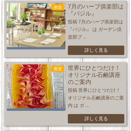
7月のハーブ俱楽部は
教室
『バジル』
投稿 7月のハーブ俱楽部は
『バジル』 は ガーデン倶
楽部ブ ...
詳しく見る
世界にひとつだけ！
教室
オリジナル石鹸講座
のご案内
投稿 世界にひとつだけ！
オリジナル石鹸講座のご案
内 は ガ ...
詳しく見る