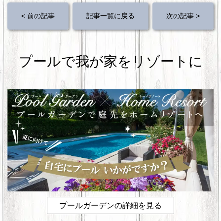
c
tt
er
e
< 前の記事
記事一覧に戻る
次の記事 >
e
er
e
b
st
o
プールで我が家をリゾートに
o
k
プールガーデンの詳細を見る