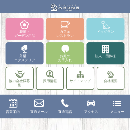
花苗・
カフェ
ドッグラン
ガーデン用品
レストラン
外構・
お庭の
法人・団体様
エクステリア
お手入れ
協力会社様募
採用情報
サイトマップ
会社概要
集
営業案内
直通メール
直通電話
アクセス
メニュー