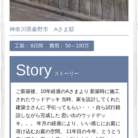
神奈川県秦野市 Aさま邸
工期： 8日間
費用： 50～100万
Story
ストーリー
ご新築後、10年経過のAさまより 新築時に施工
されたウッドデッキ 当時、家を設計してくれた
建築士さんに 手伝ってもらい・・・自ら試行錯
誤しながら完成した 思い出のウッドデッ
キ。。。 年月の経過により、いい感じにお庭に
溶け込むお庭の空間。 11年目の今年、とうとう