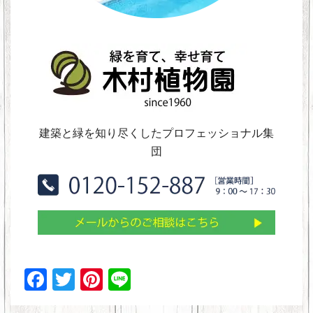
建築と緑を知り尽くしたプロフェッショナル集
団
F
T
Pi
Li
a
wi
nt
n