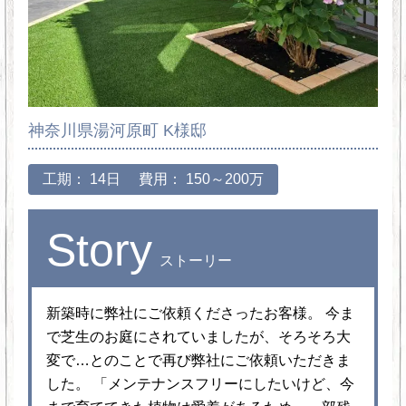
神奈川県湯河原町 K様邸
工期： 14日
費用： 150～200万
Story
ストーリー
新築時に弊社にご依頼くださったお客様。 今ま
で芝生のお庭にされていましたが、そろそろ大
変で…とのことで再び弊社にご依頼いただきま
した。 「メンテナンスフリーにしたいけど、今