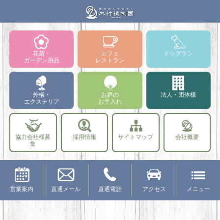
花苗・
カフェ
ドッグラン
ガーデン用品
レストラン
外構・
お庭の
法人・団体様
エクステリア
お手入れ
協力会社様募
採用情報
サイトマップ
会社概要
集
営業案内
直通メール
直通電話
アクセス
メニュー