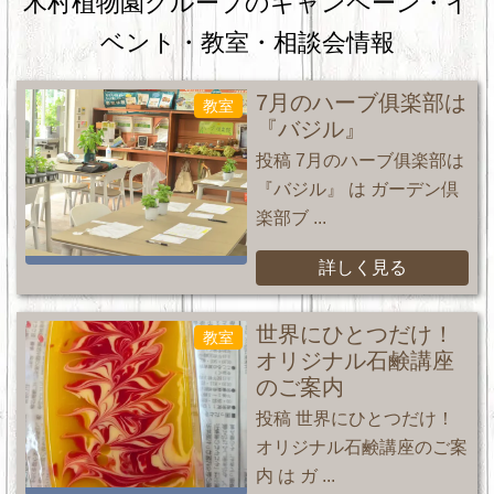
木村植物園グループのキャンペーン・
イ
ベント・教室・相談会情報
7月のハーブ俱楽部は
教室
『バジル』
投稿 7月のハーブ俱楽部は
『バジル』 は ガーデン倶
楽部ブ ...
詳しく見る
世界にひとつだけ！
教室
オリジナル石鹸講座
のご案内
投稿 世界にひとつだけ！
オリジナル石鹸講座のご案
内 は ガ ...