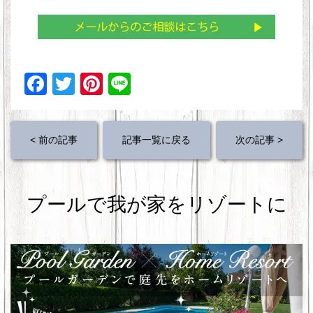
F
T
Pi
Li
a
wi
nt
n
c
tt
er
e
< 前の記事
記事一覧に戻る
次の記事 >
e
er
e
b
st
o
プールで我が家をリゾートに
o
k