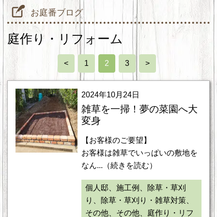
お庭番ブログ
庭作り・リフォーム
<
1
2
3
>
2024年10月24日
雑草を一掃！夢の菜園へ大
変身
【お客様のご要望】
お客様は雑草でいっぱいの敷地を
なん...（続きを読む）
個人邸、施工例、除草・草刈
り、除草・草刈り・雑草対策、
その他、その他、庭作り・リフ