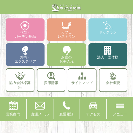
花苗・
カフェ
ドッグラン
ガーデン用品
レストラン
外構・
お庭の
法人・団体様
エクステリア
お手入れ
協力会社様募
採用情報
サイトマップ
会社概要
集
営業案内
直通メール
直通電話
アクセス
メニュー