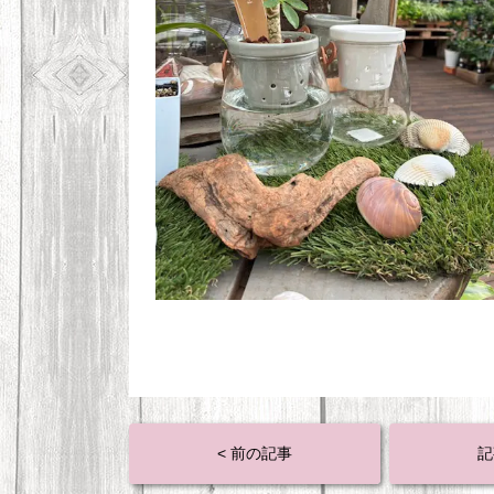
< 前の記事
記