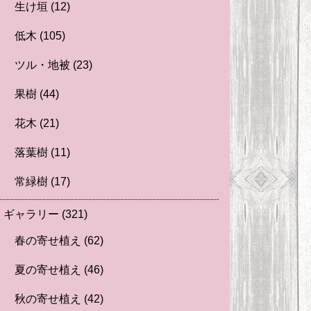
生け垣
(12)
低木
(105)
ツル・地被
(23)
果樹
(44)
花木
(21)
落葉樹
(11)
常緑樹
(17)
ギャラリー
(321)
春の寄せ植え
(62)
夏の寄せ植え
(46)
秋の寄せ植え
(42)