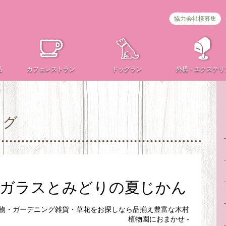
協力会社様募集
品
カフェ
レストラン
ドッグラン
外構・
エクステリ
ログ
 ガラスとみどりの夏じかん
植物・ガーデニング雑貨・草花をお探しなら品揃え豊富な木村
植物園におまかせ -