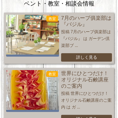
ベント・教室・相談会情報
7月のハーブ俱楽部は
教室
『バジル』
投稿 7月のハーブ俱楽部は
『バジル』 は ガーデン倶
楽部ブ ...
詳しく見る
世界にひとつだけ！
教室
オリジナル石鹸講座
のご案内
投稿 世界にひとつだけ！
オリジナル石鹸講座のご案
内 は ガ ...