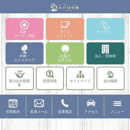
花苗・
カフェ
ドッグラン
ガーデン用品
レストラン
外構・
お庭の
法人・団体様
エクステリア
お手入れ
協力会社様募
採用情報
サイトマップ
会社概要
集
営業案内
直通メール
直通電話
アクセス
メニュー