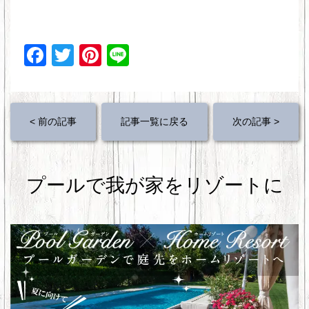
F
T
Pi
Li
a
wi
nt
n
c
tt
er
e
e
er
e
< 前の記事
記事一覧に戻る
次の記事 >
b
st
o
プールで我が家をリゾートに
o
k