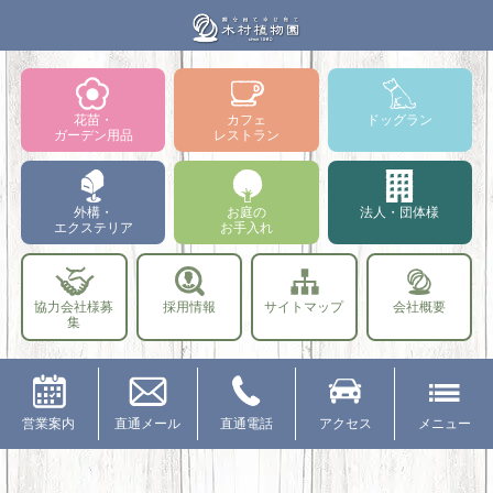
花苗・
カフェ
ドッグラン
ガーデン用品
レストラン
外構・
お庭の
法人・団体様
エクステリア
お手入れ
協力会社様募
採用情報
サイトマップ
会社概要
集
営業案内
直通メール
直通電話
アクセス
メニュー