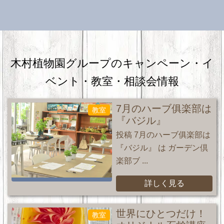
木村植物園グループのキャンペーン・
イ
ベント・教室・相談会情報
7月のハーブ俱楽部は
教室
『バジル』
投稿 7月のハーブ俱楽部は
『バジル』 は ガーデン倶
楽部ブ ...
詳しく見る
世界にひとつだけ！
教室