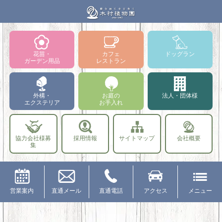
花苗・
カフェ
ドッグラン
ガーデン用品
レストラン
外構・
お庭の
法人・団体様
エクステリア
お手入れ
協力会社様募
採用情報
サイトマップ
会社概要
集
営業案内
直通メール
直通電話
アクセス
メニュー