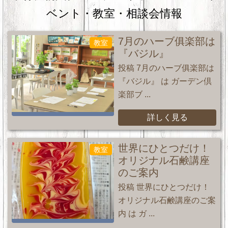
ベント・教室・相談会情報
7月のハーブ俱楽部は
教室
『バジル』
投稿 7月のハーブ俱楽部は
『バジル』 は ガーデン倶
楽部ブ ...
詳しく見る
世界にひとつだけ！
教室
オリジナル石鹸講座
のご案内
投稿 世界にひとつだけ！
オリジナル石鹸講座のご案
内 は ガ ...