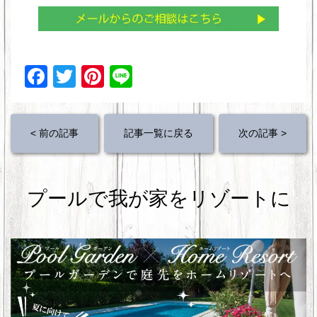
F
T
Pi
Li
a
wi
nt
n
c
tt
er
e
< 前の記事
記事一覧に戻る
次の記事 >
e
er
e
b
st
o
プールで我が家をリゾートに
o
k