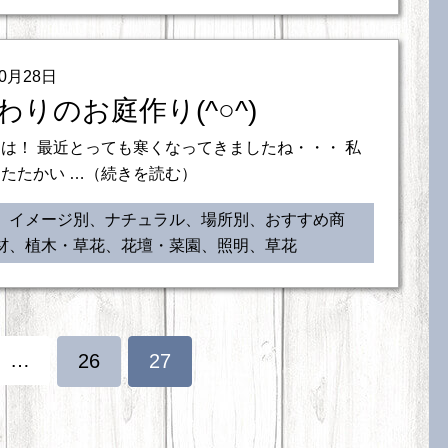
10月28日
わりのお庭作り(^○^)
は！ 最近とっても寒くなってきましたね・・・ 私
たたかい …（続きを読む）
、イメージ別、ナチュラル、場所別、おすすめ商
材、植木・草花、花壇・菜園、照明、草花
…
26
27