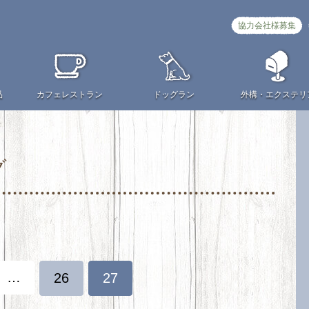
協力会社様募集
品
カフェ
レストラン
ドッグラン
外構・
エクステリ
グ
…
26
27