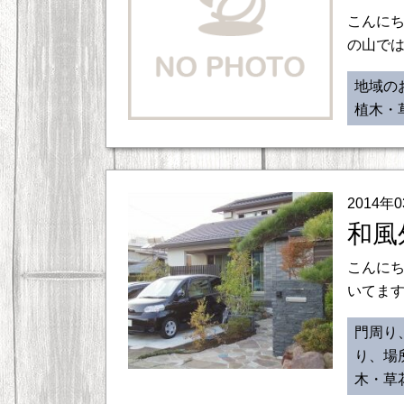
こんにち
の山では
地域の
植木・
2014年
和風
こんにち
いてます
門周り
り、場
木・草