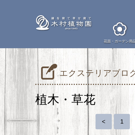
花苗・
ガーデン用
エクステリアブロ
植木・草花
<
1