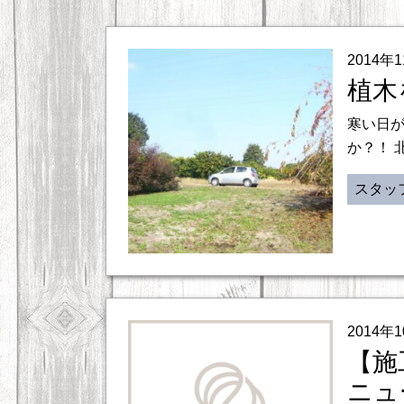
2014年
植木
寒い日
か？！ 
スタッ
2014年
【施
ニュ