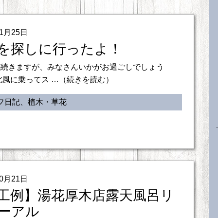
11月25日
を探しに行ったよ！
が続きますが、みなさんいかがお過ごしでしょう
北風に乗ってス …（続きを読む）
フ日記、植木・草花
10月21日
工例】湯花厚木店露天風呂リ
ーアル