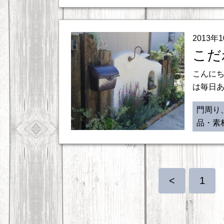
2013年
こだ
こんにち
は毎日あ
門周り
品・素
<
1