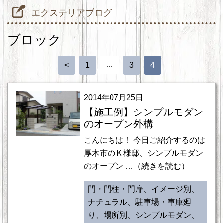
エクステリアブログ
ブロック
…
<
1
3
4
2014年07月25日
【施工例】シンプルモダン
のオープン外構
こんにちは！ 今日ご紹介するのは
厚木市のＫ様邸、シンプルモダン
のオープン …（続きを読む）
門・門柱・門扉、イメージ別、
ナチュラル、駐車場・車庫廻
り、場所別、シンプルモダン、