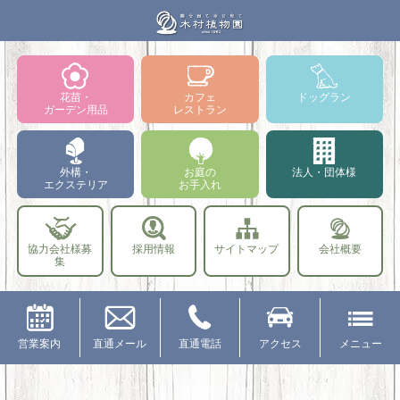
花苗・
カフェ
ドッグラン
ガーデン用品
レストラン
外構・
お庭の
法人・団体様
エクステリア
お手入れ
協力会社様募
採用情報
サイトマップ
会社概要
集
営業案内
直通メール
直通電話
アクセス
メニュー