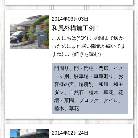
2014年03月03日
和風外構施工例！
こんにちは(^O^) この間まで暖か
ったのにまた寒い陽気が続いてま
すね( …（続きを読む）
門周り、門・門柱・門扉、イメ
ージ別、駐車場・車庫廻り、お
客様の声、場所別、和風・和モ
ダン、自然石、植木・草花、花
壇・菜園、ブロック、タイル、
植木、草花
2014年02月24日