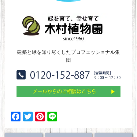
建築と緑を知り尽くしたプロフェッショナル集
団
F
T
Pi
Li
a
wi
nt
n
c
tt
er
e