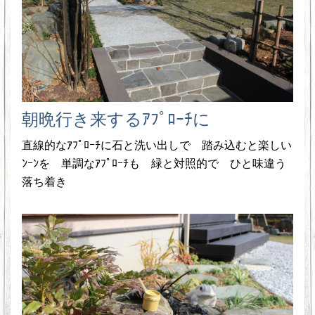
朝晩行き来するｱﾌﾟﾛｰﾁに
直線的なｱﾌﾟﾛｰﾁに石と洗い出しで 踏み込むと楽しい
ﾝｰﾝを 単調なｱﾌﾟﾛｰﾁも 緑と対照的で ひと味違う
落ち着き