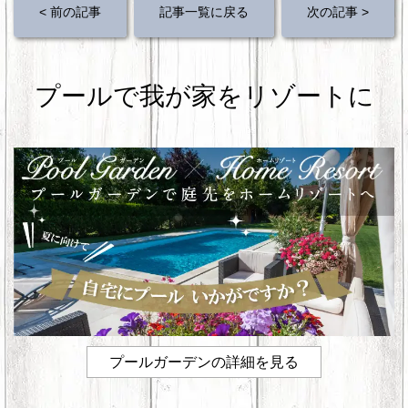
< 前の記事
記事一覧に戻る
次の記事 >
e
er
e
b
st
o
プールで我が家をリゾートに
o
k
プールガーデンの詳細を見る