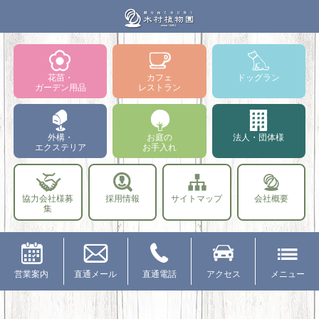
花苗・
カフェ
ドッグラン
ガーデン用品
レストラン
外構・
お庭の
法人・団体様
エクステリア
お手入れ
協力会社様募
採用情報
サイトマップ
会社概要
集
営業案内
直通メール
直通電話
アクセス
メニュー