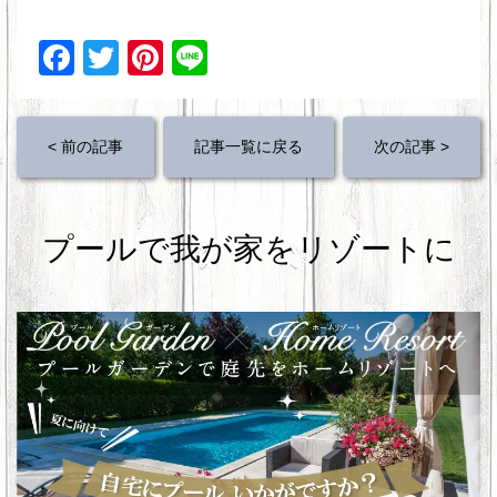
F
T
Pi
Li
a
wi
nt
n
c
tt
er
e
< 前の記事
記事一覧に戻る
次の記事 >
e
er
e
b
st
o
プールで我が家をリゾートに
o
k