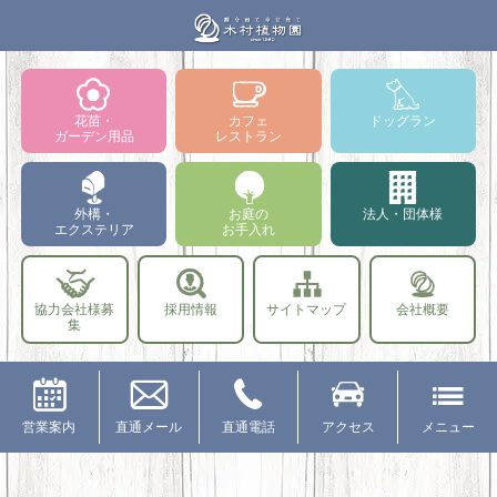
花苗・
カフェ
ドッグラン
ガーデン用品
レストラン
外構・
お庭の
法人・団体様
エクステリア
お手入れ
協力会社様募
採用情報
サイトマップ
会社概要
集
営業案内
直通メール
直通電話
アクセス
メニュー