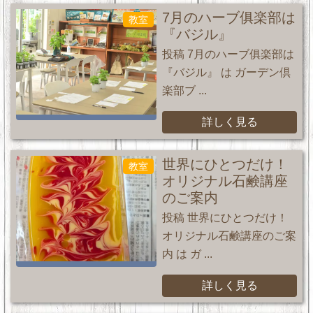
7月のハーブ俱楽部は
教室
『バジル』
投稿 7月のハーブ俱楽部は
『バジル』 は ガーデン倶
楽部ブ ...
詳しく見る
世界にひとつだけ！
教室
オリジナル石鹸講座
のご案内
投稿 世界にひとつだけ！
オリジナル石鹸講座のご案
内 は ガ ...
詳しく見る