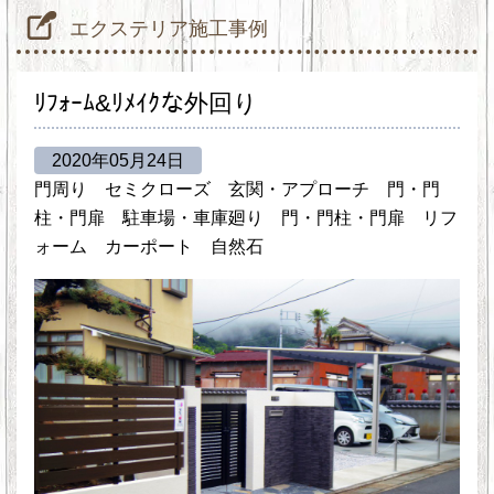
エクステリア施工事例
ﾘﾌｫｰﾑ&ﾘﾒｲｸな外回り
2020年05月24日
門周り
セミクローズ
玄関・アプローチ
門・門
柱・門扉
駐車場・車庫廻り
門・門柱・門扉
リフ
ォーム
カーポート
自然石