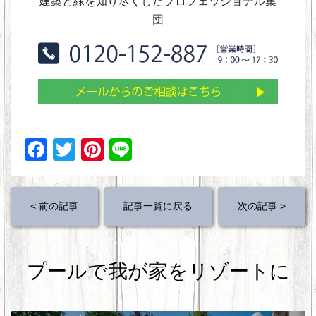
建築と緑を知り尽くしたプロフェッショナル集
団
F
T
Pi
Li
a
wi
nt
n
c
tt
er
e
< 前の記事
記事一覧に戻る
次の記事 >
e
er
e
b
st
o
プールで我が家をリゾートに
o
k