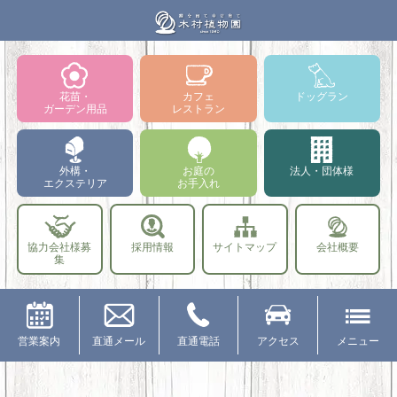
花苗・
カフェ
ドッグラン
ガーデン用品
レストラン
外構・
お庭の
法人・団体様
エクステリア
お手入れ
協力会社様募
採用情報
サイトマップ
会社概要
集
営業案内
直通メール
直通電話
アクセス
メニュー