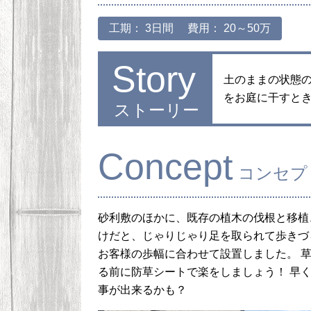
工期： 3日間
費用： 20～50万
Story
土のままの状態
をお庭に干すと
ストーリー
Concept
コンセプ
砂利敷のほかに、既存の植木の伐根と移植
けだと、じゃりじゃり足を取られて歩きづ
お客様の歩幅に合わせて設置しました。 
る前に防草シートで楽をしましょう！ 早
事が出来るかも？