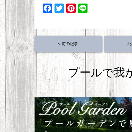
F
T
Pi
Li
a
wi
nt
n
c
tt
er
e
e
er
e
b
st
< 前の記事
記
o
o
プールで我
k