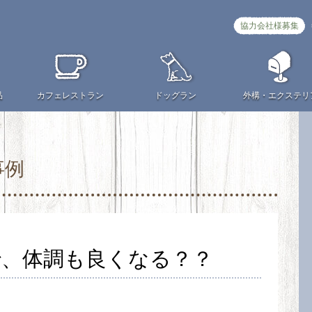
協力会社様募集
品
カフェ
レストラン
ドッグラン
外構・
エクステリ
事例
、体調も良くなる？？