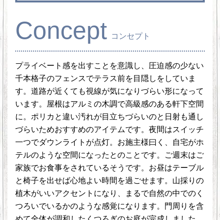
Concept
コンセプト
プライベート感を出すことを意識し、圧迫感の少ない
千本格子のフェンスでテラス前を目隠しをしていま
す。道路が近くても視線が気になりづらい形になって
います。屋根はアルミの木調で高級感のある軒下空間
に。ポリカと違い汚れが目立ちづらいのと日射も通し
づらいためおすすめのアイテムです。夜間はスイッチ
一つでダウンライトが点灯。お施主様曰く、自宅がホ
テルのような空間になったとのことです。ご週末はご
家族でお食事をされているそうです。お昼はテーブル
と椅子を出せば心地よい時間を過ごせます。山採りの
植木がいいアクセントになり、まるで自然の中でのく
つろいでいるかのような感覚になります。門周りを含
めて全体が調和したくつろぎのお庭が完成しました。