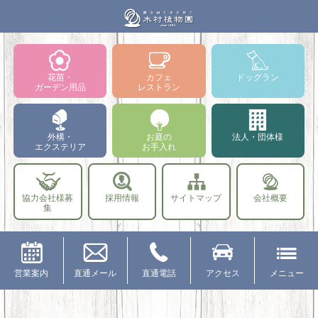
花苗・
カフェ
ドッグラン
ガーデン用品
レストラン
外構・
お庭の
法人・団体様
エクステリア
お手入れ
協力会社様募
採用情報
サイトマップ
会社概要
集
営業案内
直通メール
直通電話
アクセス
メニュー