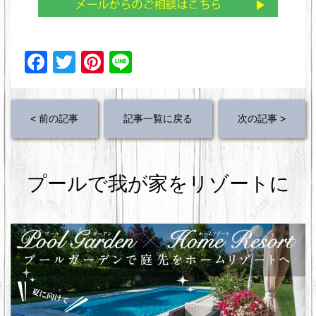
F
T
Pi
Li
a
wi
nt
n
c
tt
er
e
< 前の記事
記事一覧に戻る
次の記事 >
e
er
e
b
st
o
プールで我が家をリゾートに
o
k