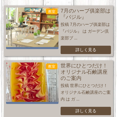
7月のハーブ俱楽部は
教室
『バジル』
投稿 7月のハーブ俱楽部は
『バジル』 は ガーデン倶
楽部ブ ...
詳しく見る
世界にひとつだけ！
教室
オリジナル石鹸講座
のご案内
投稿 世界にひとつだけ！
オリジナル石鹸講座のご案
内 は ガ ...
詳しく見る