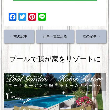
F
T
Pi
Li
a
wi
nt
n
c
tt
er
e
< 前の記事
記事一覧に戻る
次の記事 >
e
er
e
b
st
o
プールで我が家をリゾートに
o
k