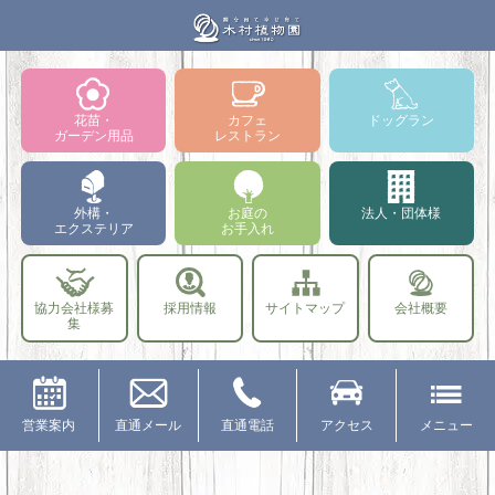
花苗・
カフェ
ドッグラン
ガーデン用品
レストラン
外構・
お庭の
法人・団体様
エクステリア
お手入れ
協力会社様募
採用情報
サイトマップ
会社概要
集
営業案内
直通メール
直通電話
アクセス
メニュー