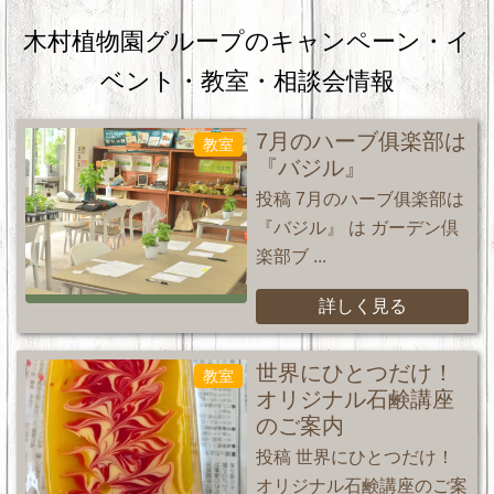
木村植物園グループのキャンペーン・
イ
ベント・教室・相談会情報
7月のハーブ俱楽部は
教室
『バジル』
投稿 7月のハーブ俱楽部は
『バジル』 は ガーデン倶
楽部ブ ...
詳しく見る
世界にひとつだけ！
教室
オリジナル石鹸講座
のご案内
投稿 世界にひとつだけ！
オリジナル石鹸講座のご案