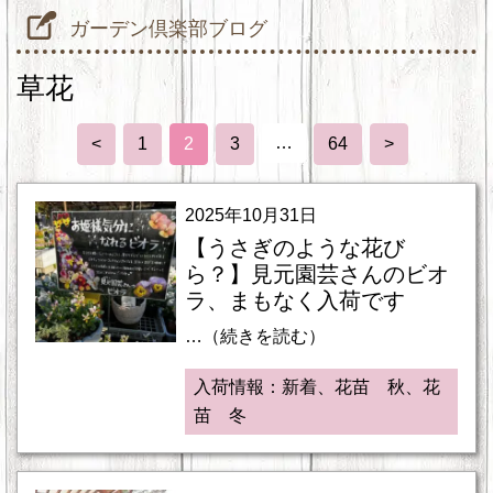
ガーデン倶楽部ブログ
草花
…
<
1
2
3
64
>
2025年10月31日
【うさぎのような花び
ら？】見元園芸さんのビオ
ラ、まもなく入荷です
…（続きを読む）
入荷情報：新着、花苗 秋、花
苗 冬