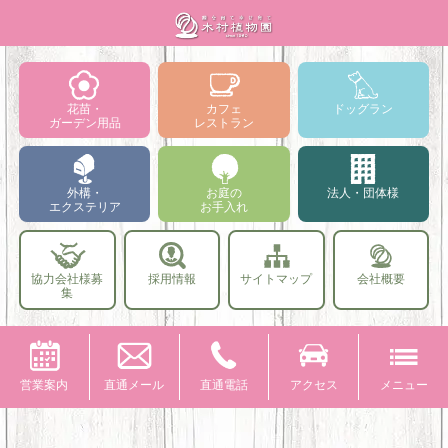
花苗・
カフェ
ドッグラン
ガーデン用品
レストラン
外構・
お庭の
法人・団体様
エクステリア
お手入れ
協力会社様募
採用情報
サイトマップ
会社概要
集
営業案内
直通メール
直通電話
アクセス
メニュー