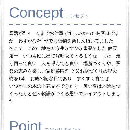
Concept
コンセプト
庭活がﾃｰﾏ 今までお仕事で忙しいかったお客様です
が わずかなｽﾍﾟｰｽでも植物を楽しん頂いてました
そこで この土地をどう生かすかが重要でした 健康
第一 いつも庭に出て深呼吸できるような また 走
り回って良い 人を呼んでも良い 場所づくりや、季
節の恵みを楽しむ家庭菜園ｿﾞｰﾝ 又お庭づくりの記念
樹を1本 お庭の記念日であり すくすく育てば
いつかこの木の下花見ができたり 暑い夏は木陰をつ
くったりと色々物語がつくる思いでレイアウトしまし
た
Point
こだわりポイント