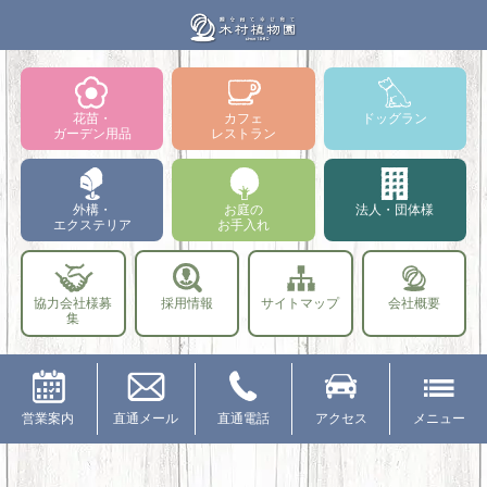
花苗・
カフェ
ドッグラン
ガーデン用品
レストラン
外構・
お庭の
法人・団体様
エクステリア
お手入れ
協力会社様募
採用情報
サイトマップ
会社概要
集
営業案内
直通メール
直通電話
アクセス
メニュー