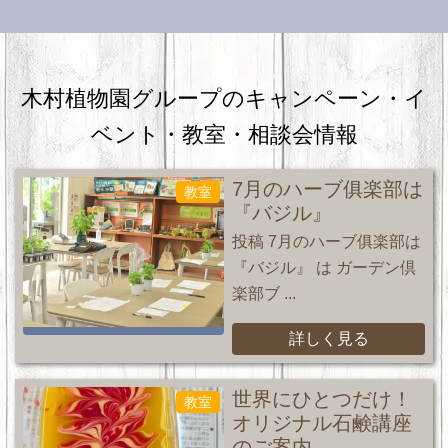
木村植物園グループのキャンペーン・
イ
ベント・教室・相談会情報
7月のハーブ俱楽部は
教室
『バジル』
投稿 7月のハーブ俱楽部は
『バジル』 は ガーデン倶
楽部ブ ...
詳しく見る
世界にひとつだけ！
教室
オリジナル石鹸講座
のご案内