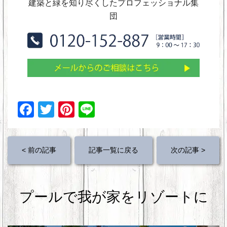
建築と緑を知り尽くしたプロフェッショナル集
団
F
T
Pi
Li
a
wi
nt
n
c
tt
er
e
< 前の記事
記事一覧に戻る
次の記事 >
e
er
e
b
st
o
プールで我が家をリゾートに
o
k