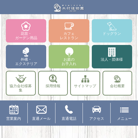
花苗・
カフェ
ドッグラン
ガーデン用品
レストラン
外構・
お庭の
法人・団体様
エクステリア
お手入れ
協力会社様募
採用情報
サイトマップ
会社概要
集
営業案内
直通メール
直通電話
アクセス
メニュー