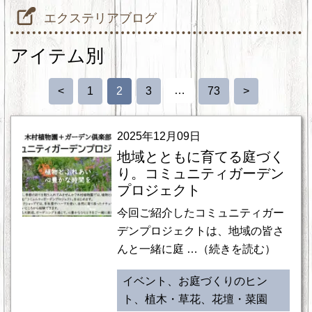
エクステリアブログ
アイテム別
…
<
1
2
3
73
>
2025年12月09日
地域とともに育てる庭づく
り。コミュニティガーデン
プロジェクト
今回ご紹介したコミュニティガー
デンプロジェクトは、地域の皆さ
んと一緒に庭 …（続きを読む）
イベント、お庭づくりのヒン
ト、植木・草花、花壇・菜園